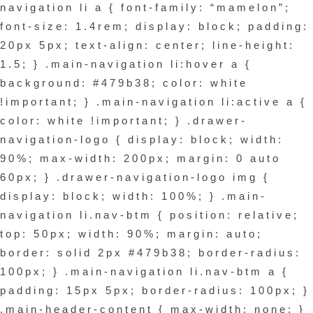
by
navigation li a { font-family: “mamelon”;
akiadmin
font-size: 1.4rem; display: block; padding:
20px 5px; text-align: center; line-height:
1.5; } .main-navigation li:hover a {
background: #479b38; color: white
!important; } .main-navigation li:active a {
color: white !important; } .drawer-
navigation-logo { display: block; width:
90%; max-width: 200px; margin: 0 auto
60px; } .drawer-navigation-logo img {
display: block; width: 100%; } .main-
navigation li.nav-btm { position: relative;
top: 50px; width: 90%; margin: auto;
border: solid 2px #479b38; border-radius:
100px; } .main-navigation li.nav-btm a {
padding: 15px 5px; border-radius: 100px; }
.main-header-content { max-width: none; }