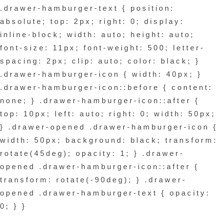
.drawer-hamburger-text { position:
absolute; top: 2px; right: 0; display:
inline-block; width: auto; height: auto;
font-size: 11px; font-weight: 500; letter-
spacing: 2px; clip: auto; color: black; }
.drawer-hamburger-icon { width: 40px; }
.drawer-hamburger-icon::before { content:
none; } .drawer-hamburger-icon::after {
top: 10px; left: auto; right: 0; width: 50px;
} .drawer-opened .drawer-hamburger-icon {
width: 50px; background: black; transform:
rotate(45deg); opacity: 1; } .drawer-
opened .drawer-hamburger-icon::after {
transform: rotate(-90deg); } .drawer-
opened .drawer-hamburger-text { opacity:
0; } }