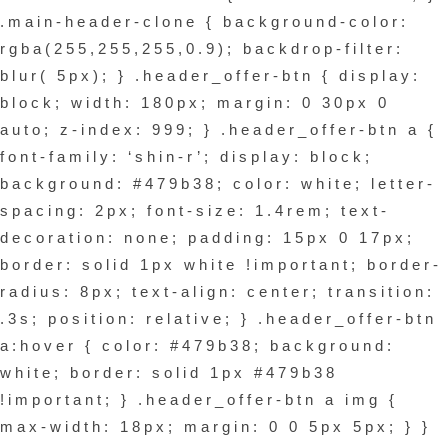
.main-header-clone { background-color:
rgba(255,255,255,0.9); backdrop-filter:
blur( 5px); } .header_offer-btn { display:
block; width: 180px; margin: 0 30px 0
auto; z-index: 999; } .header_offer-btn a {
font-family: ‘shin-r’; display: block;
background: #479b38; color: white; letter-
spacing: 2px; font-size: 1.4rem; text-
decoration: none; padding: 15px 0 17px;
border: solid 1px white !important; border-
radius: 8px; text-align: center; transition:
.3s; position: relative; } .header_offer-btn
a:hover { color: #479b38; background:
white; border: solid 1px #479b38
!important; } .header_offer-btn a img {
max-width: 18px; margin: 0 0 5px 5px; } }