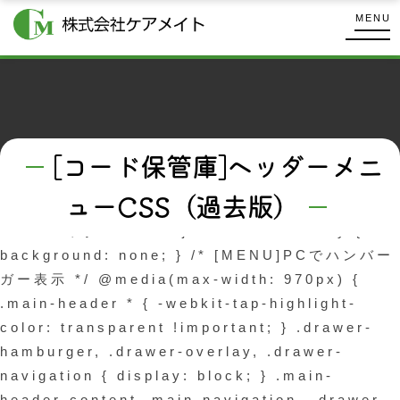
コ
式
MENU
ン
会
株
テ
社
式
ケ
ン
会
ア
ツ
メ
社
へ
イ
ケ
ス
[コード保管庫]ヘッダーメニ
ト
キ
ア
ューCSS（過去版）
ッ
メ
プ
[コ
/**** ヘッダー ****/ .jumbotron-overlay {
イ
background: none; } /* [MENU]PCでハンバー
ト
ー
ガー表示 */ @media(max-width: 970px) {
ド
.main-header * { -webkit-tap-highlight-
保
color: transparent !important; } .drawer-
hamburger, .drawer-overlay, .drawer-
管
navigation { display: block; } .main-
庫]
header-content .main-navigation, .drawer-