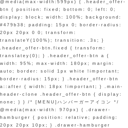
@media(max-width:599px) { .header_offer-
btn { position: fixed; bottom: 0; left: 0;
display: block; width: 100%; background:
#479b38; padding: 15px 0; border-radius:
20px 20px 0 0; transform:
translateY(100%); transition: .3s; }
.header_offer-btn.fixed { transform:
translatey(0); } .header_offer-btn a {
width: 95%; max-width: 180px; margin:
auto; border: solid 1px white !important;
border-radius: 15px; } .header_offer-btn
a::after { width: 18px !important; } .main-
header-clone .header_offer-btn { display:
none; } } /* [MENU]ハンバーガーアイコン */
@media(max-width: 970px) { .drawer-
hamburger { position: relative; padding:
20px 20px 10px; } .drawer-hamburger