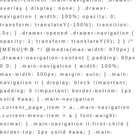
ヘ
overlay { display: none; } .drawer-
navigation { width: 100%; opacity: 0;
ッ
transform: translateY(-100%); transition:
ダ
.5s; } .drawer-opened .drawer-navigation {
ー
opacity: 1; transform: translateY(0); } } /*
[MENU]中身 */ @media(max-width: 970px) {
メ
.drawer-navigation-content { padding: 80px
ニ
0 0; } .main-navigation { width: 100%;
ュ
max-width: 300px; margin: auto; } .main-
navigation li { display: block !important;
ー
padding: 0 !important; border-bottom: 1px
CSS（過
solid #aaa; } .main-navigation
去
.current_page_item > a, .main-navigation
.current-menu-item > a { font-weight:
版）
normal; } .main-navigation li:first-child {
2021.06.11
border-top: 1px solid #aaa; } .main-