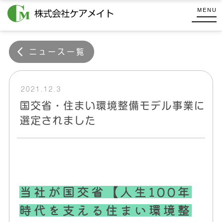
コ
式
MENU
ン
会
株
テ
社
式
ケ
ン
ニュース一覧
会
ア
ツ
メ
社
へ
イ
ケ
ス
2021.12.3
ト
キ
ア
国交省・住まい環境整備モデル事業に
ッ
メ
選定されました
プ
イ
ト
当社が国交省【人生100年
時代を支える住まい環境整