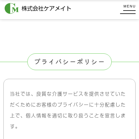
コ
式
MENU
ン
会
株
テ
社
プ
式
ケ
ン
ラ
会
ア
ツ
メ
社
イ
へ
イ
ケ
ス
バ
ト
プライバシーポリシー
キ
ア
シ
ッ
メ
ー
プ
イ
ポ
ト
当社では、良質な介護サービスを提供させていた
リ
だくために
お客様のプライバシーに十分配慮した
シ
上で、
個人情報を適切に取り扱うことを宣言しま
ー
す。
2021.06.06