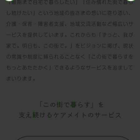
「最期まで⾃宅で暮らしたい」「住み慣れた街で暮ら
2026.01.30
し続けたい」という地域の皆さまの想いに寄り添い、
by
介護・保育・障害者⽀援、地域交流活動など幅広いサ
export_page
ービスを提供しています。これからも「ずっと、我が
家で。明⽇も、この街で。」をビジョンに掲げ、現状
の常識や制度に縛られることなく「この街で暮らすを
もっとあたたかく」できるようなサービスを追求して
まいります。
「この街で暮らす」を
⽀え続けるケアメイトのサービス