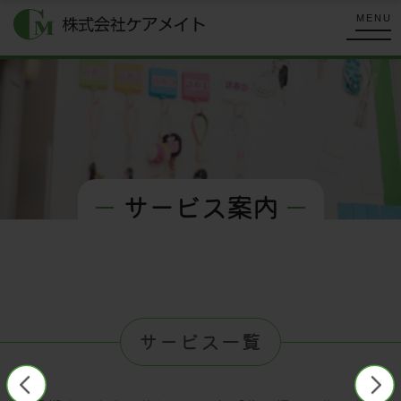
コ
式
MENU
ン
会
株
テ
社
式
ケ
ン
会
ア
ツ
メ
社
へ
イ
ケ
ス
ト
キ
ア
サービス案内
ッ
メ
プ
サ
イ
ト
ー
ビ
ス
サービス一覧
案
内