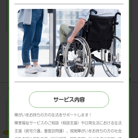
域課題の解決に向けた取り組みなど、様々な活動を展開していき
ます。より詳しい情報や、プロジェクトへの参加方法について
は、専用サイトをご覧ください。
事業所一覧
サービス内容
各サービスはご利⽤者さま、ご家族さまの希
望により営業所の範囲を超えて、
障がいをお持ちの方の生活をサポートします！
提供可能です。各営業所の詳細ページをご覧
障害福祉サービスのご相談（相談支援）や日常生活における生活
ください。お住まいのエリア、
支援（居宅介護、重度訪問護）、視覚障がいをお持ちの方の社会
サービス内容に関わらず、まずはお気軽にお