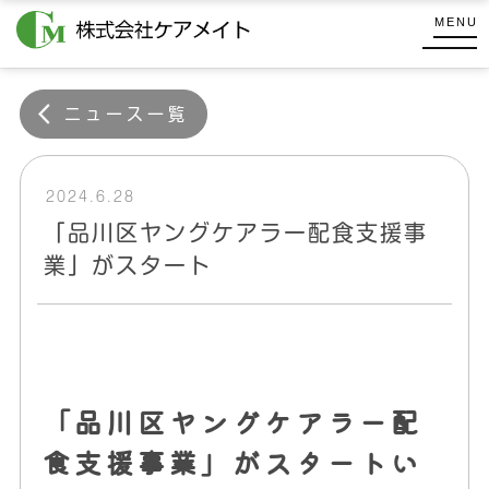
コ
式
MENU
ン
会
株
テ
社
式
ケ
ン
ニュース一覧
会
ア
ツ
メ
社
へ
イ
ケ
ス
2024.6.28
ト
キ
ア
「品川区ヤングケアラー配食支援事
ッ
メ
業」がスタート
プ
イ
ト
「品川区ヤングケアラー配
食支援事業」がスタートい