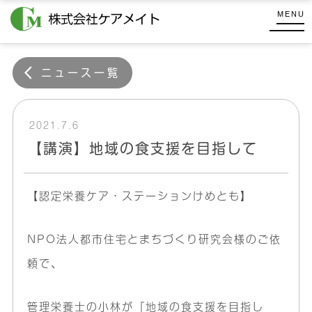
コ
式
MENU
ン
会
株
テ
社
式
ケ
ン
ニュース一覧
会
ア
ツ
メ
社
へ
イ
ケ
ス
2021.7.6
ト
キ
ア
【講演】地域の食支援を目指して
ッ
メ
プ
イ
【認定栄養ケア・ステーションけめとも】
ト
NPO法人都市住宅とまちづくり研究会様のご依
頼で、
管理栄養士の小林が『地域の食支援を目指し