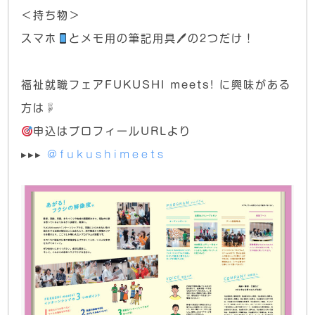
＜持ち物＞
スマホ
とメモ用の筆記用具🖊の2つだけ！
⁡
福祉就職フェアFUKUSHI meets! に興味がある
方は☟
申込はプロフィールURLより
▸▸▸
@fukushimeets