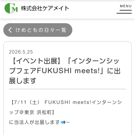
コ
式
MENU
ン
会
株
テ
社
式
ケ
ン
けめともの日々一覧
会
ア
ツ
メ
社
へ
イ
ケ
2026.5.25
ス
ト
【イベント出展】「インターンシッ
キ
ア
ッ
メ
プフェアFUKUSHI meets!」に出
プ
イ
展します
ト
【7/11（土） FUKUSHI meets!インターンシ
ップ＠東京 浜松町】
に当法人が出展します
～