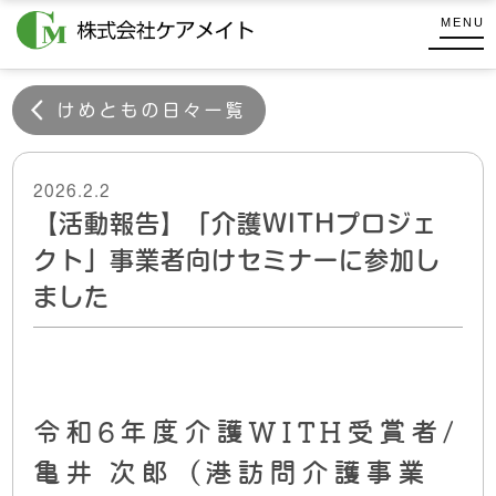
コ
式
MENU
ン
会
株
テ
社
式
ケ
ン
けめともの日々一覧
会
ア
ツ
メ
社
へ
イ
ケ
2026.2.2
ス
ト
【活動報告】「介護WITHプロジェ
キ
ア
ッ
メ
クト」事業者向けセミナーに参加し
プ
イ
ました
ト
令和6年度介護WITH受賞者/
亀井 次郎（港訪問介護事業