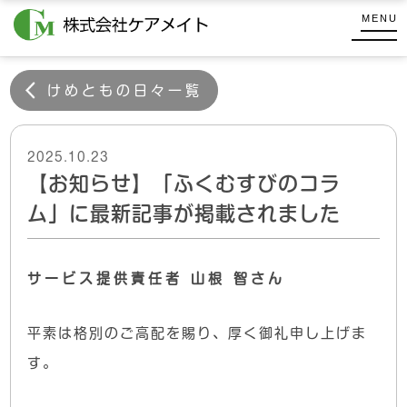
コ
式
MENU
ン
会
株
テ
社
式
ケ
ン
けめともの日々一覧
会
ア
ツ
メ
社
へ
イ
ケ
2025.10.23
ス
ト
【お知らせ】「ふくむすびのコラ
キ
ア
ッ
メ
ム」に最新記事が掲載されました
プ
イ
ト
サービス提供責任者 山根 智さん
平素は格別のご高配を賜り、厚く御礼申し上げま
す。