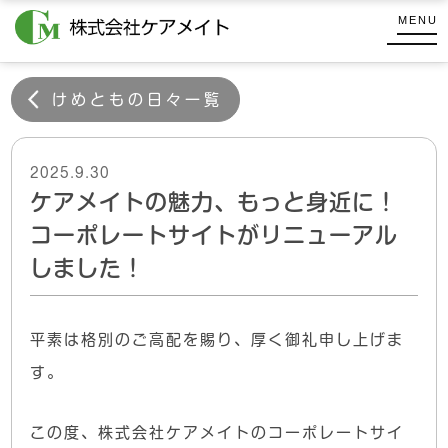
コ
式
MENU
ン
会
株
テ
社
式
ケ
ン
けめともの日々一覧
会
ア
ツ
メ
社
へ
イ
ケ
2025.9.30
ス
ト
ケアメイトの魅力、もっと身近に！
キ
ア
ッ
メ
コーポレートサイトがリニューアル
プ
イ
しました！
ト
平素は格別のご高配を賜り、厚く御礼申し上げま
す。
この度、株式会社ケアメイトのコーポレートサイ